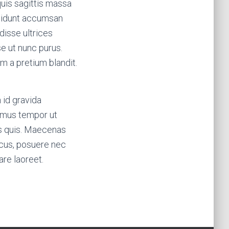
quis sagittis massa
ncidunt accumsan
disse ultrices
e ut nunc purus.
am a pretium blandit.
 id gravida
vamus tempor ut
bus quis. Maecenas
lacus, posuere nec
are laoreet.