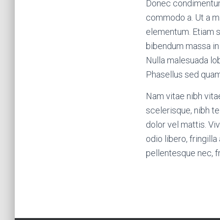
Donec condimentum li
commodo a. Ut a mas
elementum. Etiam si
bibendum massa in s
Nulla malesuada lobo
Phasellus sed quam
Nam vitae nibh vita
scelerisque, nibh t
dolor vel mattis. Vi
odio libero, fringil
pellentesque nec, fr