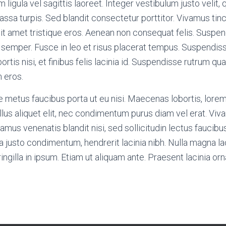
gula vel sagittis laoreet. Integer vestibulum justo velit, 
sa turpis. Sed blandit consectetur porttitor. Vivamus ti
t amet tristique eros. Aenean non consequat felis. Suspen
emper. Fusce in leo et risus placerat tempus. Suspendiss
rtis nisi, et finibus felis lacinia id. Suspendisse rutrum qu
 eros.
e metus faucibus porta ut eu nisi. Maecenas lobortis, lorem
ellus aliquet elit, nec condimentum purus diam vel erat. Vi
vamus venenatis blandit nisi, sed sollicitudin lectus fauci
la a justo condimentum, hendrerit lacinia nibh. Nulla magna 
ingilla in ipsum. Etiam ut aliquam ante. Praesent lacinia orn